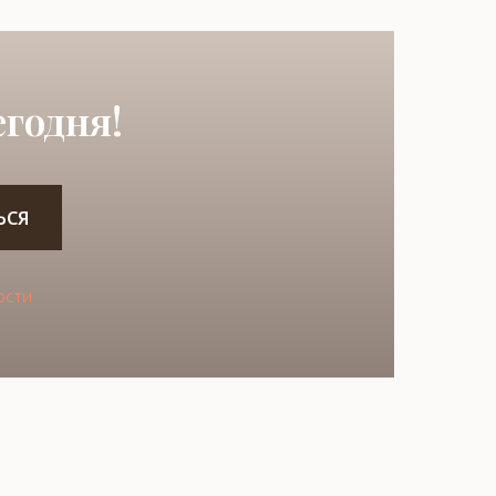
годня!
ЬСЯ
ости