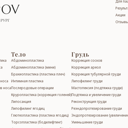
Для па
Резуль
Акции
Отзывы
Тело
Грудь
ти­ка
Абдо­ми­ноп­лас­ти­ка
Кор­рек­ция сос­ков
са
Абдо­ми­ноп­лас­ти­ка (мини)
Кор­рек­ция ареол
Бра­хи­о­плас­ти­ка (пластика плеч)
Кор­рек­ция ту­бу­ляр­ной гру­ди
и носа
Интимная пластика
Ли­по­фил­инг гру­ди
в носа
Послеродовые операции
Мас­то­пек­сия (подтяжка груди)
Кру­роп­лас­ти­ка (коррекция голеней)
Подтяжка и увеличение гру­ди
Ли­по­сак­ция
Ре­конст­рук­ция гру­ди
Ли­по­фи­линг ягодиц
Реэндо­про­те­зи­ро­ва­ние гру­ди
Глютеопластика (пластика ягодиц)
Эндопротезирование (увели­че­ние
Торсопластика (бо­ди­лифтинг)
Умень­ше­ние гру­ди