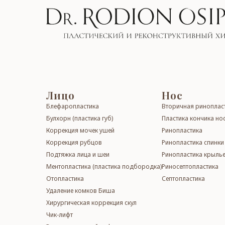
Лицо
Нос
Блефаропластика
Вторичная ри­но­­плас­
Бул­хорн (пластика губ)
Пластика кончика но
Коррекция мочек ушей
Ри­но­­плас­ти­ка
Кор­рек­ция рубцов
Ри­но­­плас­ти­ка спинк
Подтяжка лица и шеи
Ринопластика крылье
Менто­пла­сти­ка (пластика подбородка)
Ри­но­сеп­то­плас­ти­ка
Отоп­лас­ти­ка
Септопластика
Уда­ле­ние ком­ков Би­ша
Хирур­ги­чес­кая кор­рек­ция скул
Чик-лифт