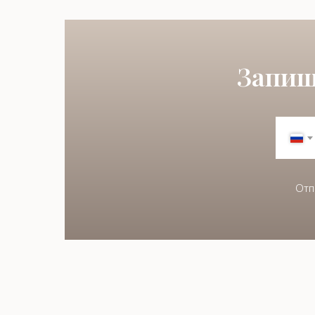
Запиш
Отп