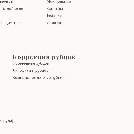
циентов
Моя практика
таты до/поcле
Контакты
Instagram
 пациентов
Vkontakte
Кор­рек­ция рубцов
Иссеченичие рубцов
Липофилинг рубцов
Комплексное лечение рубцов
 гру­ди)