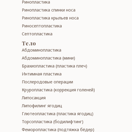
Ри­но­­плас­ти­ка
Ри­но­­плас­ти­ка спинки носа
Ринопластика крыльев носа
Ри­но­сеп­то­плас­ти­ка
Септопластика
Тело
Абдо­ми­ноп­лас­ти­ка
Абдо­ми­ноп­лас­ти­ка (мини)
Бра­хи­о­плас­ти­ка (пластика плеч)
Интимная пластика
Послеродовые операции
Кру­роп­лас­ти­ка (коррекция голеней)
Ли­по­сак­ция
Ли­по­фи­линг ягодиц
Глютеопластика (пластика ягодиц)
Торсопластика (бо­ди­лифтинг)
Фе­мо­роп­лас­ти­ка (подтяжка бёдер)