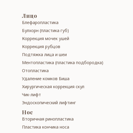
Лицо
Блефаропластика
Бул­хорн (пластика губ)
Коррекция мочек ушей
Кор­рек­ция рубцов
Подтяжка лица и шеи
Менто­пла­сти­ка (пластика подбородка)
Отоп­лас­ти­ка
Уда­ле­ние ком­ков Би­ша
Хирур­ги­чес­кая кор­рек­ция скул
Чик-лифт
Эндоскопический лифтинг
Нос
Вторичная ри­но­­плас­ти­ка
Пластика кончика носа