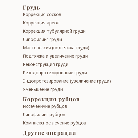
Грудь
Кор­рек­ция сос­ков
Кор­рек­ция ареол
Кор­рек­ция ту­бу­ляр­ной гру­ди
Ли­по­фил­инг гру­ди
Мас­то­пек­сия (подтяжка груди)
Подтяжка и увеличение гру­ди
Ре­конст­рук­ция гру­ди
Реэндо­про­те­зи­ро­ва­ние гру­ди
Эндопротезирование (увели­че­ние гру­ди)
Умень­ше­ние гру­ди
Кор­рек­ция рубцов
Иссеченичие рубцов
Липофилинг рубцов
Комплексное лечение рубцов
Другие операции