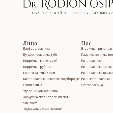
Лицо
Нос
Блефаропластика
Вторичная ри­но­­плас­
Бул­хорн (пластика губ)
Пластика кончика но
Коррекция мочек ушей
Ри­но­­плас­ти­ка
Кор­рек­ция рубцов
Ри­но­­плас­ти­ка спинк
Подтяжка лица и шеи
Ринопластика крылье
Менто­пла­сти­ка (пластика подбородка)
Ри­но­сеп­то­плас­ти­ка
Отоп­лас­ти­ка
Септопластика
Уда­ле­ние ком­ков Би­ша
Хирур­ги­чес­кая кор­рек­ция скул
Чик-лифт
Эндоскопический лифтинг