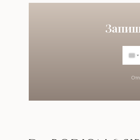
Запиш
Отп