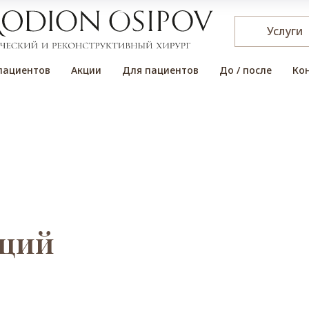
Услуги
пациентов
Акции
Для пациентов
До / после
Ко
аций