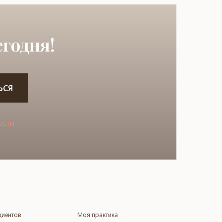
годня!
ЬСЯ
ости
циентов
Моя практика