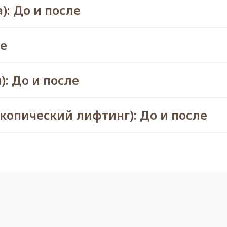
): До и после
ле
: До и после
копический лифтинг): До и после