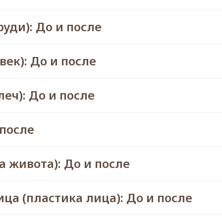
уди): До и после
ек): До и после
еч): До и после
 после
 живота): До и после
а (пластика лица): До и после