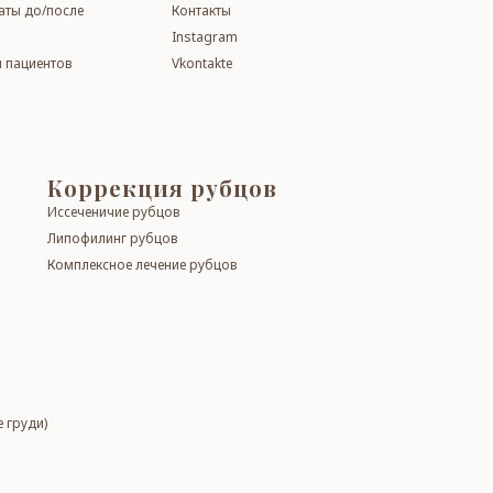
таты до/поcле
Контакты
Instagram
 пациентов
Vkontakte
Кор­рек­ция рубцов
Иссеченичие рубцов
Липофилинг рубцов
Комплексное лечение рубцов
 гру­ди)