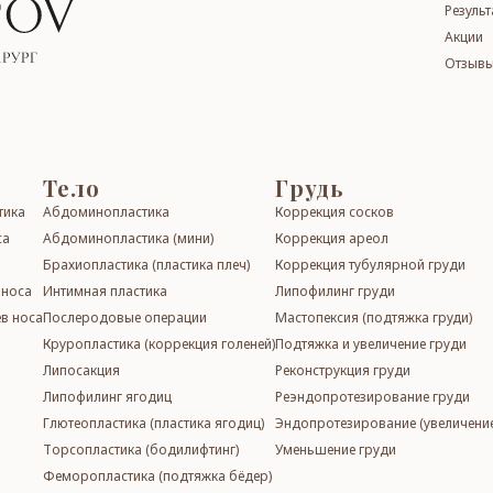
Резуль
Акции
Отзывы
Тело
Грудь
ти­ка
Абдо­ми­ноп­лас­ти­ка
Кор­рек­ция сос­ков
са
Абдо­ми­ноп­лас­ти­ка (мини)
Кор­рек­ция ареол
Бра­хи­о­плас­ти­ка (пластика плеч)
Кор­рек­ция ту­бу­ляр­ной гру­ди
и носа
Интимная пластика
Ли­по­фил­инг гру­ди
в носа
Послеродовые операции
Мас­то­пек­сия (подтяжка груди)
Кру­роп­лас­ти­ка (коррекция голеней)
Подтяжка и увеличение гру­ди
Ли­по­сак­ция
Ре­конст­рук­ция гру­ди
Ли­по­фи­линг ягодиц
Реэндо­про­те­зи­ро­ва­ние гру­ди
Глютеопластика (пластика ягодиц)
Эндопротезирование (увели­че­ние
Торсопластика (бо­ди­лифтинг)
Умень­ше­ние гру­ди
Фе­мо­роп­лас­ти­ка (подтяжка бёдер)